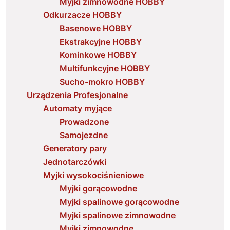
Myjki zimnowodne HOBBY
Odkurzacze HOBBY
Basenowe HOBBY
Ekstrakcyjne HOBBY
Kominkowe HOBBY
Multifunkcyjne HOBBY
Sucho-mokro HOBBY
Urządzenia Profesjonalne
Automaty myjące
Prowadzone
Samojezdne
Generatory pary
Jednotarczówki
Myjki wysokociśnieniowe
Myjki gorącowodne
Myjki spalinowe gorącowodne
Myjki spalinowe zimnowodne
Myjki zimnowodne