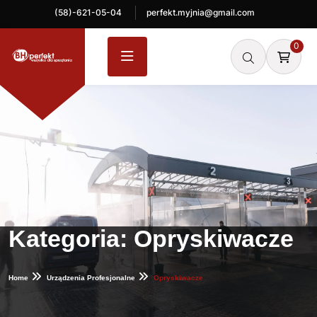
(58)-621-05-04
perfekt.myjnia@gmail.com
0
Kategoria:
Opryskiwacze
Home
Urządzenia Profesjonalne
Opryskiwacze