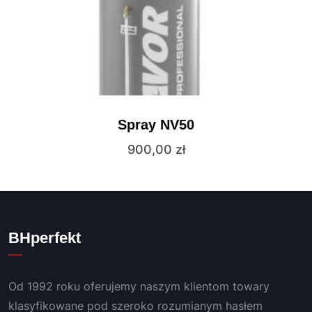
Spray NV50
900,00
zł
BHperfekt
Od 1992 roku oferujemy naszym klientom towary
klasyfikowane pod szeroko rozumianym hasłem