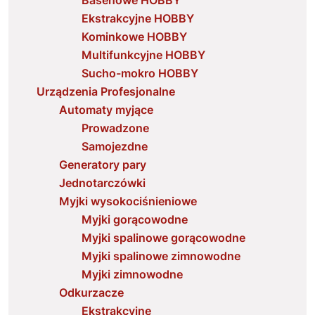
Basenowe HOBBY
Ekstrakcyjne HOBBY
Kominkowe HOBBY
Multifunkcyjne HOBBY
Sucho-mokro HOBBY
Urządzenia Profesjonalne
Automaty myjące
Prowadzone
Samojezdne
Generatory pary
Jednotarczówki
Myjki wysokociśnieniowe
Myjki gorącowodne
Myjki spalinowe gorącowodne
Myjki spalinowe zimnowodne
Myjki zimnowodne
Odkurzacze
Ekstrakcyjne