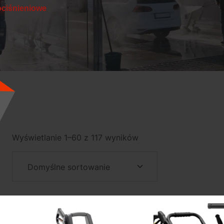
ociśnieniowe
Wyświetlanie 1–60 z 117 wyników