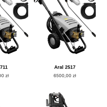
1711
Aral 2517
00
zł
6500,00
zł