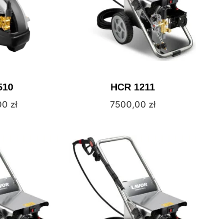
510
HCR 1211
00
zł
7500,00
zł