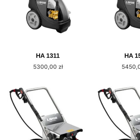
HA 1311
HA 1
5300,00
zł
5450,