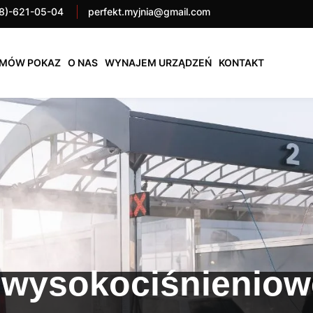
8)-621-05-04
perfekt.myjnia@gmail.com
MÓW POKAZ
O NAS
WYNAJEM URZĄDZEŃ
KONTAKT
 wysokociśnieniow