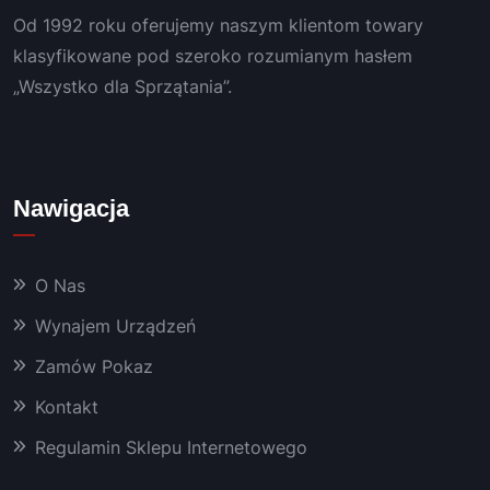
wny 
doświ
Od 1992 roku oferujemy naszym klientom towary
konta
adcze
kt, 
niem.
klasyfikowane pod szeroko rozumianym hasłem
szybki 
„Wszystko dla Sprzątania”.
serwis 
i 
bardz
o 
Nawigacja
dobra 
chemi
a oraz 
O Nas
masz
yny, 
Wynajem Urządzeń
któryc
Zamów Pokaz
h 
używa
Kontakt
m już 
od 
Regulamin Sklepu Internetowego
kilku 