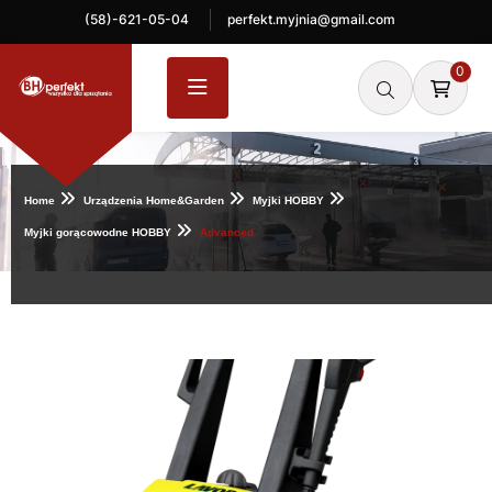
(58)-621-05-04
perfekt.myjnia@gmail.com
0
Home
Urządzenia Home&Garden
Myjki HOBBY
Myjki gorącowodne HOBBY
Advanced