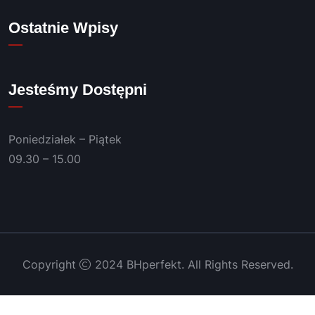
lat 👍
Polec
Ostatnie Wpisy
am!
Jesteśmy Dostępni
Poniedziałek – Piątek
09.30 – 15.00
Copyright
2024 BHperfekt. All Rights Reserved.