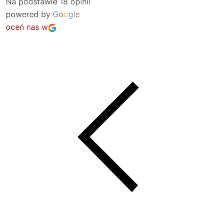
Na podstawie 18 opinii
powered by
G
o
o
g
l
e
oceń nas w