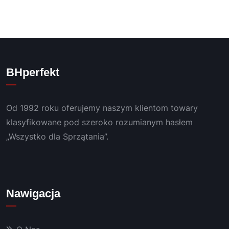
BHperfekt
Od 1992 roku oferujemy naszym klientom towary
klasyfikowane pod szeroko rozumianym hasłem
„Wszystko dla Sprzątania”.
Nawigacja