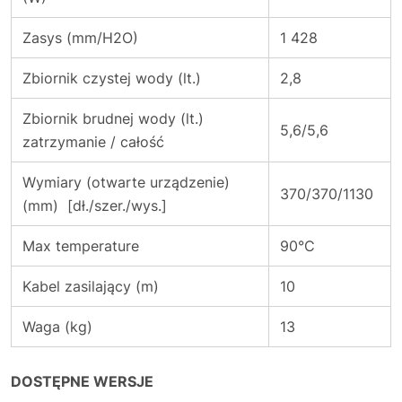
Zasys (mm/H2O)
1 428
Zbiornik czystej wody (lt.)
2,8
Zbiornik brudnej wody (lt.)
5,6/5,6
zatrzymanie / całość
Wymiary (otwarte urządzenie)
370/370/1130
(mm) [dł./szer./wys.]
Max temperature
90°C
Kabel zasilający (m)
10
Waga (kg)
13
DOSTĘPNE WERSJE