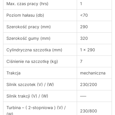
Max. czas pracy (hrs)
1
Poziom hałasu (db)
<70
Szerokość pracy (mm)
290
Szerokość gumy (mm)
320
Cylindryczna szczotka (mm)
1 x 290
Ciśnienie na szczotkę (kg)
7
Trakcja
mechaniczna
Silnik szczotek (V) / (W)
230/200
Silnik trakcji (V) / (W)
—–
Turbina – ( 2-stopniowa ) (V) /
230/800
(W)