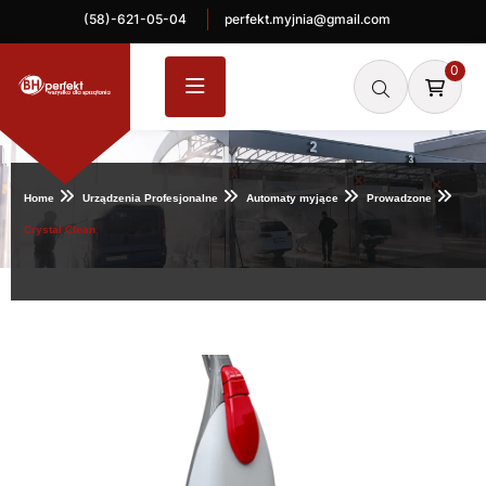
(58)-621-05-04
perfekt.myjnia@gmail.com
0
Home
Urządzenia Profesjonalne
Automaty myjące
Prowadzone
Crystal Clean