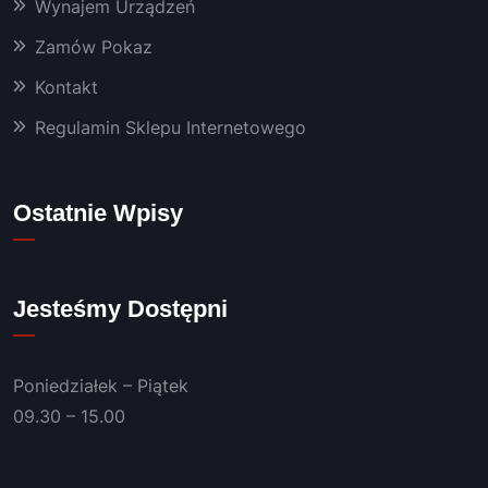
Wynajem Urządzeń
któryc
Zamów Pokaz
h 
używa
Kontakt
m już 
od 
Regulamin Sklepu Internetowego
kilku 
lat 👍
Polec
Ostatnie Wpisy
am!
Jesteśmy Dostępni
Poniedziałek – Piątek
09.30 – 15.00