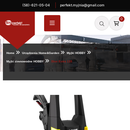
(58)-621-05-04
perfekt.myjnia@gmail.com
0
Home
Urządzenia Home&Garden
Myjki HOBBY
Myjki zimnowodne HOBBY
Dive Extra 135