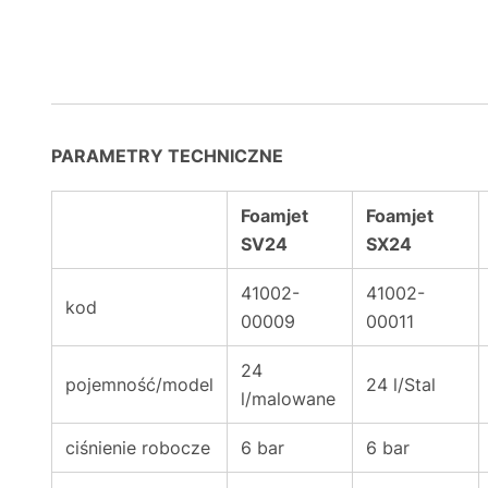
PARAMETRY TECHNICZNE
Foamjet
Foamjet
SV24
SX24
41002-
41002-
kod
00009
00011
24
pojemność/model
24 l/Stal
l/malowane
ciśnienie robocze
6 bar
6 bar