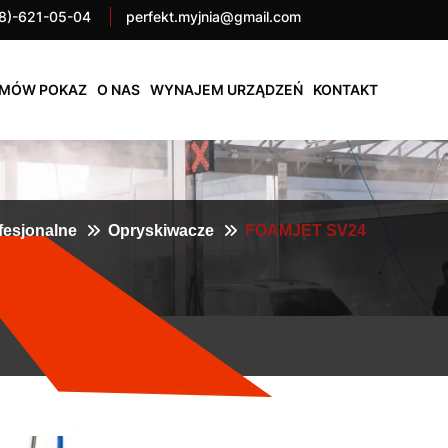
8)-621-05-04
perfekt.myjnia@gmail.com
MÓW POKAZ
O NAS
WYNAJEM URZĄDZEŃ
KONTAKT
fesjonalne
Opryskiwacze
FOAMJET SV24