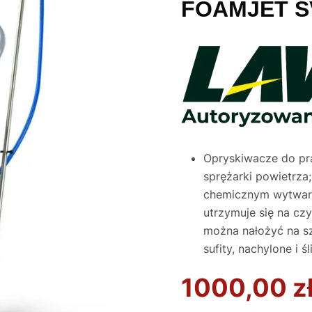
FOAMJET S
Opryskiwacze do pra
sprężarki powietrza
chemicznym wytwarza
utrzymuje się na cz
można nałożyć na sz
sufity, nachylone i śl
1000,00
z