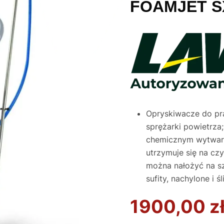
FOAMJET S
Opryskiwacze do pra
sprężarki powietrza
chemicznym wytwarza
utrzymuje się na cz
można nałożyć na sz
sufity, nachylone i śl
1900,00
z