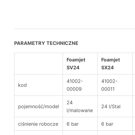
PARAMETRY TECHNICZNE
Foamjet
Foamjet
SV24
SX24
41002-
41002-
kod
00009
00011
24
pojemność/model
24 l/Stal
l/malowane
ciśnienie robocze
6 bar
6 bar