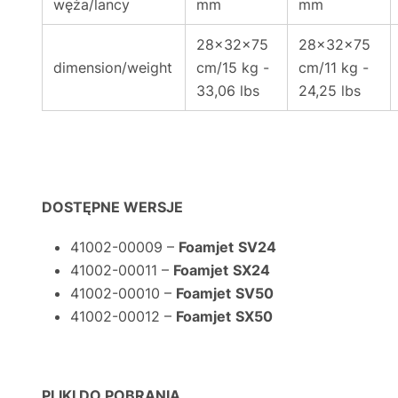
węża/lancy
mm
mm
28x32x75
28x32x75
dimension/weight
cm/15 kg -
cm/11 kg -
33,06 lbs
24,25 lbs
DOSTĘPNE WERSJE
41002-00009 –
Foamjet
SV24
41002-00011 –
Foamjet
SX24
41002-00010 –
Foamjet
SV50
41002-00012 –
Foamjet
SX50
PLIKI DO POBRANIA