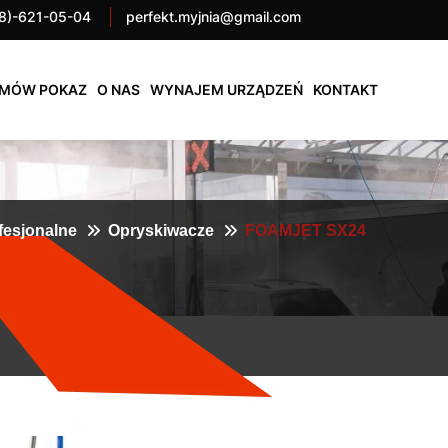
8)-621-05-04
perfekt.myjnia@gmail.com
MÓW POKAZ
O NAS
WYNAJEM URZĄDZEŃ
KONTAKT
fesjonalne
Opryskiwacze
FOAMJET SX24