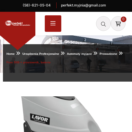
(58)-621-05-04
perfekt.myjnia@gmail.com
0
Home
Urządzenia Profesjonalne
Automaty myjące
Prowadzone
Free 50B + prostownik, baterie