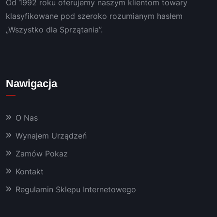
Od 1992 roku oferujemy naszym klientom towary
konta
adcze
kt, 
niem.
klasyfikowane pod szeroko rozumianym hasłem
szybki 
„Wszystko dla Sprzątania”.
serwis 
i 
bardz
o 
Nawigacja
dobra 
chemi
a oraz 
O Nas
masz
yny, 
Wynajem Urządzeń
któryc
Zamów Pokaz
h 
używa
Kontakt
m już 
od 
Regulamin Sklepu Internetowego
kilku 
lat 👍