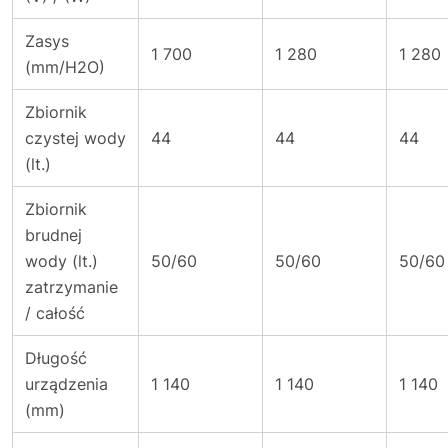
Zasys
1 700
1 280
1 280
(mm/H2O)
Zbiornik
czystej wody
44
44
44
(lt.)
Zbiornik
brudnej
wody (lt.)
50/60
50/60
50/60
zatrzymanie
/ całość
Długość
urządzenia
1 140
1 140
1 140
(mm)