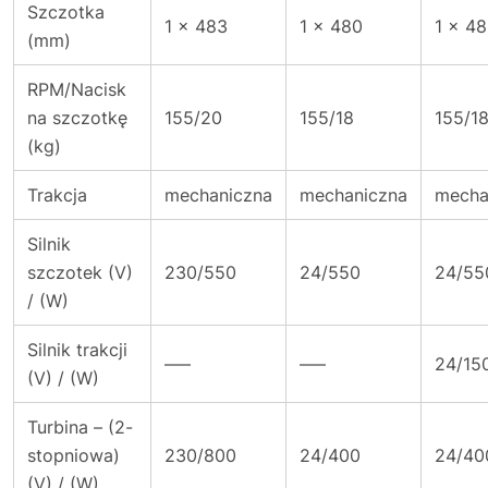
Szczotka
1 x 483
1 x 480
1 x 4
(mm)
RPM/Nacisk
na szczotkę
155/20
155/18
155/1
(kg)
Trakcja
mechaniczna
mechaniczna
mecha
Silnik
szczotek (V)
230/550
24/550
24/55
/ (W)
Silnik trakcji
—–
—–
24/15
(V) / (W)
Turbina – (2-
stopniowa)
230/800
24/400
24/40
(V) / (W)