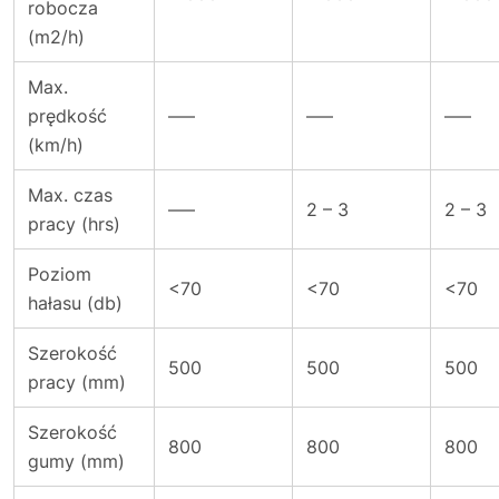
robocza
(m2/h)
Max.
prędkość
—–
—–
—–
(km/h)
Max. czas
—–
2 – 3
2 – 3
pracy (hrs)
Poziom
<70
<70
<70
hałasu (db)
Szerokość
500
500
500
pracy (mm)
Szerokość
800
800
800
gumy (mm)