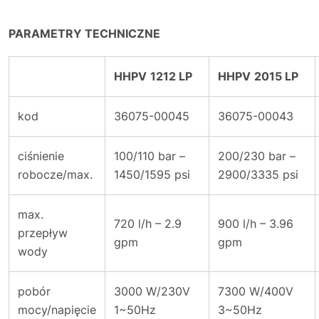
PARAMETRY TECHNICZNE
HHPV
1212
LP
HHPV
2015
LP
kod
36075-00045
36075-00043
ciśnienie
100/110 bar –
200/230 bar –
robocze/max.
1450/1595 psi
2900/3335 psi
max.
720 l/h – 2.9
900 l/h – 3.96
przepływ
gpm
gpm
wody
pobór
3000 W/230V
7300 W/400V
mocy/napięcie
1~50Hz
3~50Hz