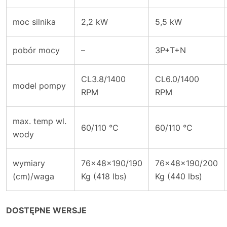
moc silnika
2,2 kW
5,5 kW
pobór mocy
–
3P+T+N
CL3.8/1400
CL6.0/1400
model pompy
RPM
RPM
max. temp wl.
60/110 °C
60/110 °C
wody
wymiary
76x48x190/190
76x48x190/200
(cm)/waga
Kg (418 lbs)
Kg (440 lbs)
DOSTĘPNE WERSJE