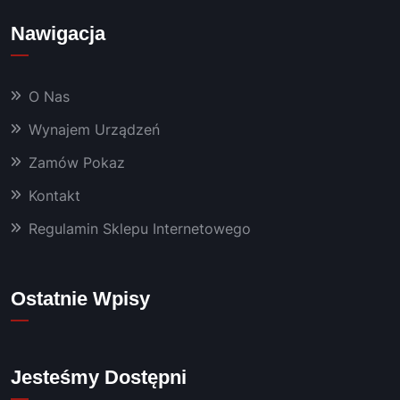
o 
Nawigacja
dobra 
chemi
a oraz 
O Nas
masz
yny, 
Wynajem Urządzeń
któryc
Zamów Pokaz
h 
używa
Kontakt
m już 
od 
Regulamin Sklepu Internetowego
kilku 
lat 👍
Polec
Ostatnie Wpisy
am!
Jesteśmy Dostępni