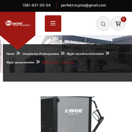
(58)-621-05-04
perfekt.myjnia@gmail.com
0
Home
Urządzenia Profesjonalne
Myjki wysokociśnieniowe
Myjki gorącowodne
HHPV 1212 + 20m wąż