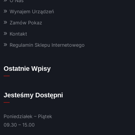
O Nas
masz
yny, 
Wynajem Urządzeń
któryc
Zamów Pokaz
h 
używa
Kontakt
m już 
od 
Regulamin Sklepu Internetowego
kilku 
lat 👍
Polec
Ostatnie Wpisy
am!
Jesteśmy Dostępni
Poniedziałek – Piątek
09.30 – 15.00