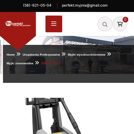
(58)-621-05-04
perfekt.myjnia@gmail.com
0
Home
Urządzenia Profesjonalne
Myjki wysokociśnieniowe
Myjki zimnowodne
HNR XL 2515