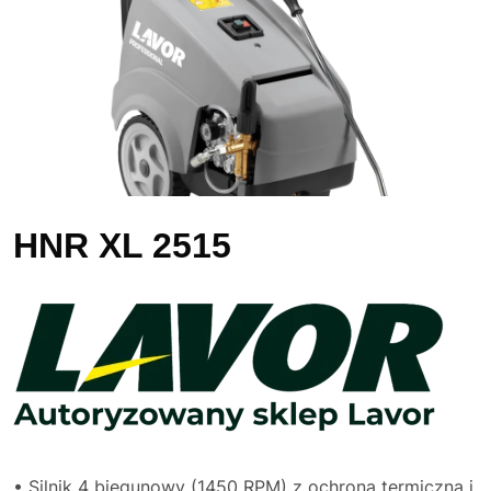
HNR XL 2515
• Silnik 4 biegunowy (1450 RPM) z ochroną termiczną i