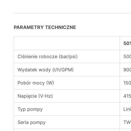
PARAMETRY TECHNICZNE
50
Ciśnienie robocze (bar/psi)
50
Wydatek wody (l/h/GPM)
90
Pobór mocy (W)
15
Napięcie (V-Hz)
41
Typ pompy
Lin
Seria pompy
TW