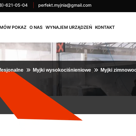
8)-621-05-04
perfekt.myjnia@gmail.com
MÓW POKAZ
O NAS
WYNAJEM URZĄDZEŃ
KONTAKT
fesjonalne
Myjki wysokociśnieniowe
Myjki zimnowo