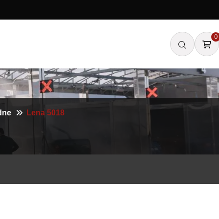
0
dne
Lena 5018