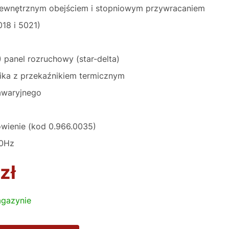
zewnętrznym obejściem i stopniowym przywracaniem
018 i 5021)
 panel rozruchowy (star-delta)
lnika z przekaźnikiem termicznym
awaryjnego
wienie (kod 0.966.0035)
60Hz
zł
gazynie