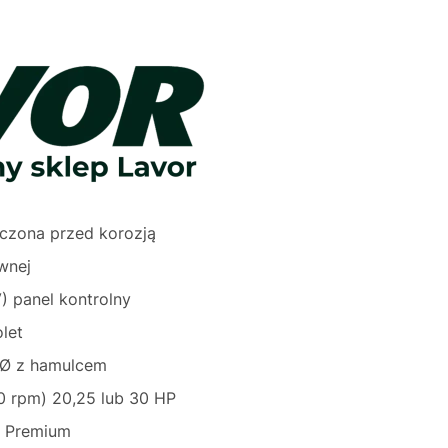
eczona przed korozją
ewnej
) panel kontrolny
olet
0Ø z hamulcem
00 rpm) 20,25 lub 30 HP
 Premium