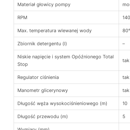
Materiał głowicy pompy
mo
RPM
14
Max. temperatura wlewanej wody
80
Zbiornik detergentu (l)
–
Niskie napięcie i system Opóźnionego Total
tak
Stop
Regulator ciśnienia
tak
Manometr glicerynowy
tak
Długość węża wysokociśnieniowego (m)
10
Długość przewodu (m)
5
Wymiary (mm)