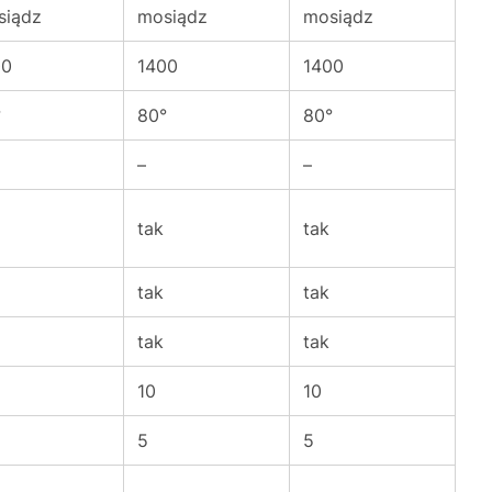
siądz
mosiądz
mosiądz
00
1400
1400
°
80°
80°
–
–
tak
tak
tak
tak
tak
tak
10
10
5
5