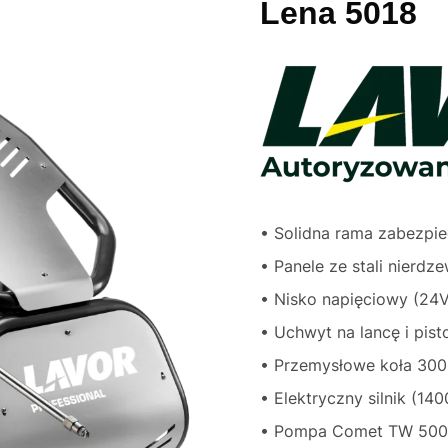
Lena 5018
• Solidna rama zabezpi
• Panele ze stali nierdz
• Nisko napięciowy (24V
• Uchwyt na lancę i pist
• Przemysłowe koła 30
• Elektryczny silnik (14
• Pompa Comet TW 500