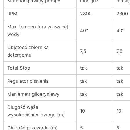
Materiał głowicy pompy
mosiądz
mosią
RPM
2800
2800
Max. temperatura wlewanej
40°
40°
wody
Objętość zbiornika
7,5
7,5
detergentu
Total Stop
tak
tak
Regulator ciśnienia
tak
tak
Maniemetr gliceryniewy
tak
tak
Długość węża
10
10
wysokociśnieniowego (m)
Długość przewodu (m)
5
5