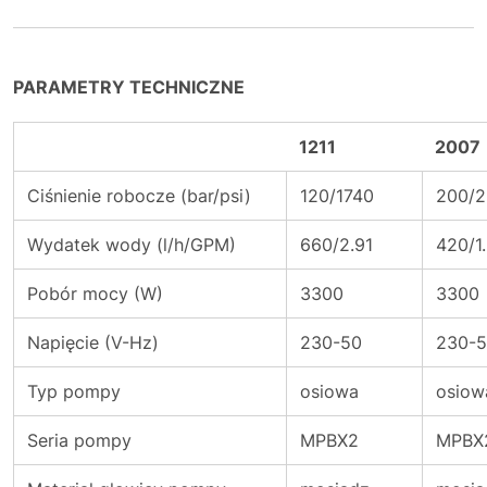
PARAMETRY TECHNICZNE
1211
2007
Ciśnienie robocze (bar/psi)
120/1740
200/
Wydatek wody (l/h/GPM)
660/2.91
420/1
Pobór mocy (W)
3300
3300
Napięcie (V-Hz)
230-50
230-
Typ pompy
osiowa
osiow
Seria pompy
MPBX2
MPBX