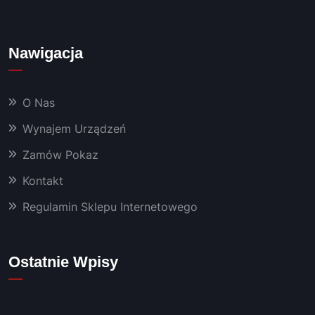
i 
bardz
o 
Nawigacja
dobra 
chemi
a oraz 
O Nas
masz
yny, 
Wynajem Urządzeń
któryc
Zamów Pokaz
h 
używa
Kontakt
m już 
od 
Regulamin Sklepu Internetowego
kilku 
lat 👍
Polec
Ostatnie Wpisy
am!