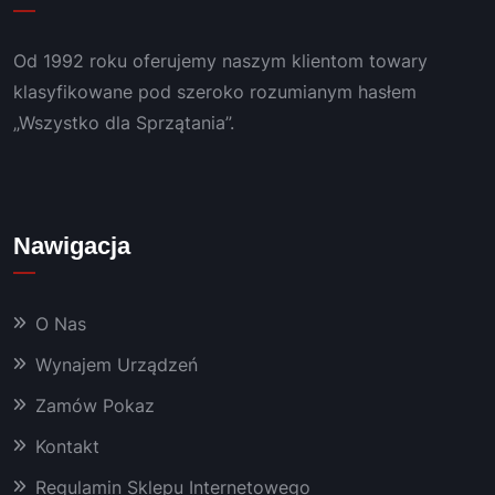
CAM!
ereso
m 
wny 
doświ
Od 1992 roku oferujemy naszym klientom towary
konta
adcze
kt, 
niem.
klasyfikowane pod szeroko rozumianym hasłem
szybki 
„Wszystko dla Sprzątania”.
serwis 
i 
bardz
o 
Nawigacja
dobra 
chemi
a oraz 
O Nas
masz
yny, 
Wynajem Urządzeń
któryc
Zamów Pokaz
h 
używa
Kontakt
m już 
od 
Regulamin Sklepu Internetowego