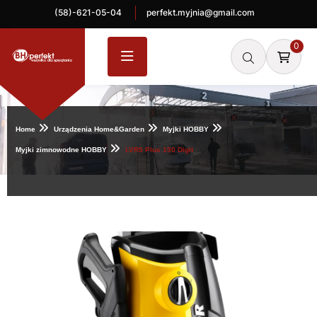
(58)-621-05-04
perfekt.myjnia@gmail.com
0
Home
Urządzenia Home&Garden
Myjki HOBBY
Myjki zimnowodne HOBBY
LVR5 Plus 150 Digit