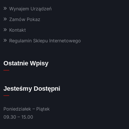
yny, 
Wynajem Urządzeń
któryc
Zamów Pokaz
h 
używa
Kontakt
m już 
od 
Regulamin Sklepu Internetowego
kilku 
lat 👍
Polec
Ostatnie Wpisy
am!
Jesteśmy Dostępni
Poniedziałek – Piątek
09.30 – 15.00