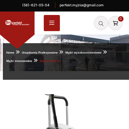
(58)-621-05-04
perfekt.myjnia@gmail.com
0
Home
Urządzenia Profesjonalne
Myjki wysokociśnieniowe
Myjki zimnowodne
Maine 1409 xp