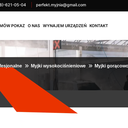
8)-621-05-04
perfekt.myjnia@gmail.com
MÓW POKAZ
O NAS
WYNAJEM URZĄDZEŃ
KONTAKT
fesjonalne
Myjki wysokociśnieniowe
Myjki gorącow