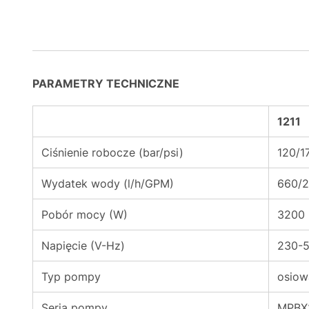
PARAMETRY TECHNICZNE
1211
Ciśnienie robocze (bar/psi)
120/1
Wydatek wody (l/h/GPM)
660/2
Pobór mocy (W)
3200
Napięcie (V-Hz)
230-
Typ pompy
osiow
Seria pompy
MPBX