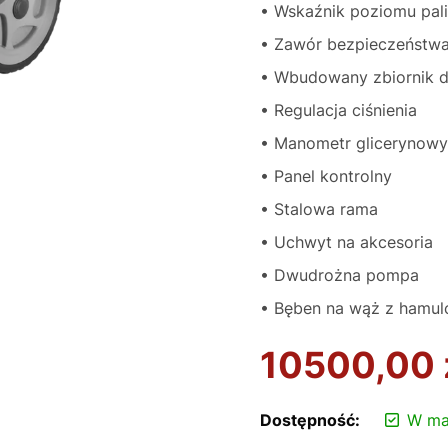
• Wskaźnik poziomu pal
• Zawór bezpieczeństw
• Wbudowany zbiornik de
• Regulacja ciśnienia
• Manometr glicerynowy
• Panel kontrolny
• Stalowa rama
• Uchwyt na akcesoria
• Dwudrożna pompa
• Bęben na wąż z hamul
10500,00
Dostępność:
W ma