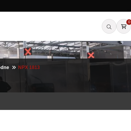
0
odne
NPX 1813