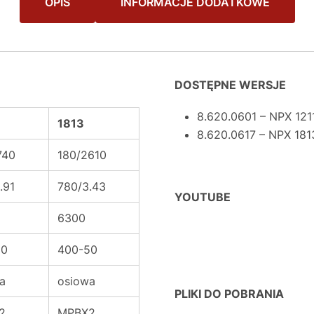
OPIS
INFORMACJE DODATKOWE
DOSTĘPNE WERSJE
8.620.0601 – NPX 121
1813
8.620.0617 – NPX 181
740
180/2610
.91
780/3.43
YOUTUBE
6300
50
400-50
a
osiowa
PLIKI DO POBRANIA
2
MPBX2