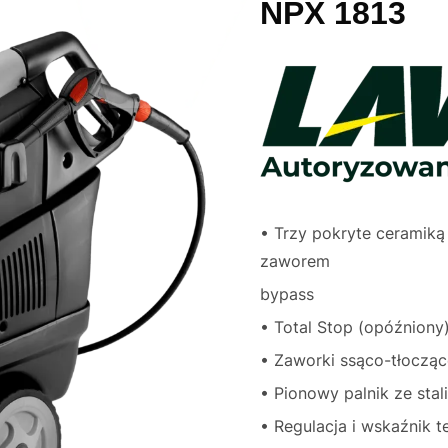
NPX 1813
• Trzy pokryte ceramik
zaworem
bypass
• Total Stop (opóźniony
• Zaworki ssąco-tłoczące
• Pionowy palnik ze stal
• Regulacja i wskaźnik 