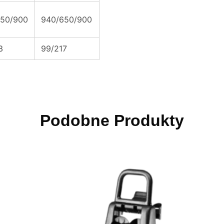
650/900
940/650/900
3
99/217
Podobne Produkty