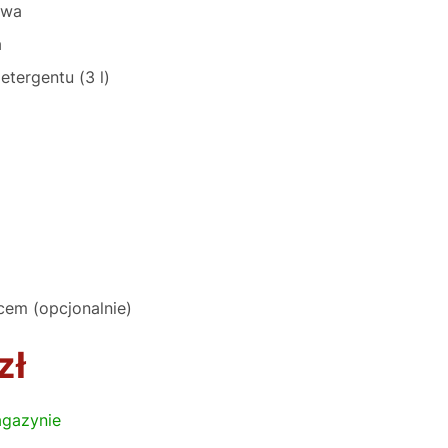
iwa
a
tergentu (3 l)
cem (opcjonalnie)
zł
gazynie