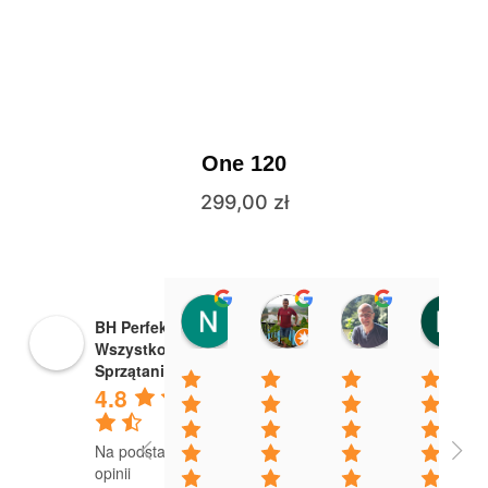
One 120
299,00
zł
Nikola Bojanowska
Bogusław Adamczak
Arkadiusz 
BH Perfekt
13:17 02 Apr 24
13:50 06 Mar 23
07:00 05 Mar
Wszystko dla
Sprzątania
4.8
Na podstawie 18
opinii