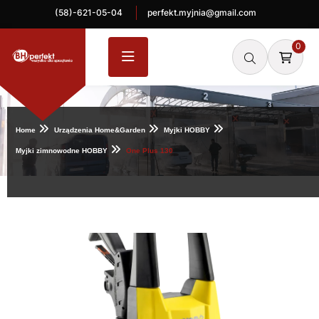
(58)-621-05-04
perfekt.myjnia@gmail.com
0
Home
Urządzenia Home&Garden
Myjki HOBBY
Myjki zimnowodne HOBBY
One Plus 130