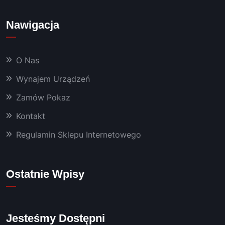
bardz
o 
Nawigacja
dobra 
chemi
a oraz 
O Nas
masz
yny, 
Wynajem Urządzeń
któryc
Zamów Pokaz
h 
używa
Kontakt
m już 
od 
Regulamin Sklepu Internetowego
kilku 
lat 👍
Polec
Ostatnie Wpisy
am!
Jesteśmy Dostępni