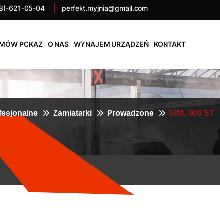
8)-621-05-04
perfekt.myjnia@gmail.com
MÓW POKAZ
O NAS
WYNAJEM URZĄDZEŃ
KONTAKT
fesjonalne
Zamiatarki
Prowadzone
SWL 900 ST