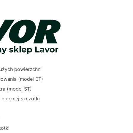
dużych powierzchni
trowania (model ET)
tra (model ST)
 bocznej szczotki
y
zotki