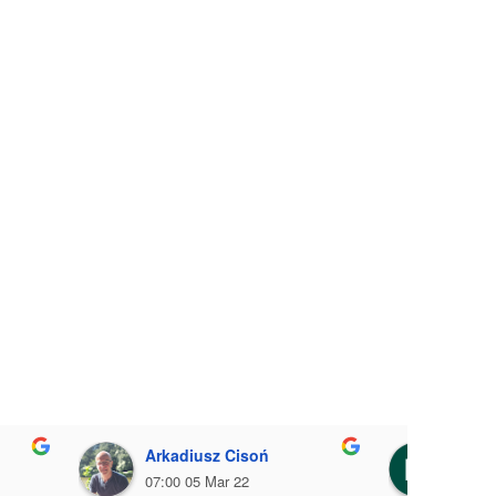
Arkadiusz Cisoń
Macie
07:00 05 Mar 22
08:17