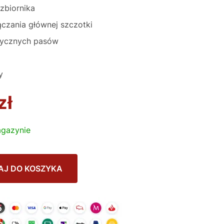
zbiornika
czania głównej szczotki
tycznych pasów
y
zł
gazynie
AJ DO KOSZYKA