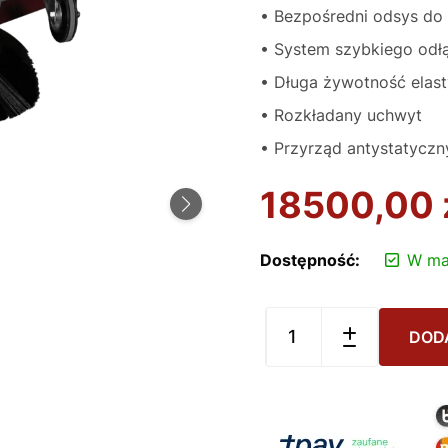
• Bezpośredni odsys do 
• System szybkiego odłą
• Długa żywotność elas
• Rozkładany uchwyt
• Przyrząd antystatyczn
18500,00
Dostępność:
W ma
DOD