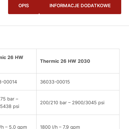
OPIS
INFORMACJE DODATKOWE
mic
26
HW
Thermic
26
HW
2030
3-00014
36033-00015
75 bar –
200/210 bar – 2900/3045 psi
5438 psi
l/h – 5.0 gpm
1800 l/h – 7.9 gpm