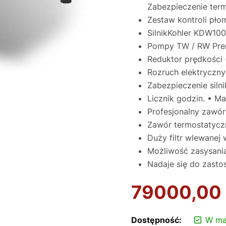
Zabezpieczenie term
Zestaw kontroli pło
SilnikKohler KDW100
Pompy TW / RW Pre
Reduktor prędkości (
Rozruch elektryczny
Zabezpieczenie siln
Licznik godzin. • Ma
Profesjonalny zawór
Zawór termostatycz
Duży filtr wlewanej
Możliwość zasysani
Nadaje się do zasto
79000,00
Dostępność:
W ma