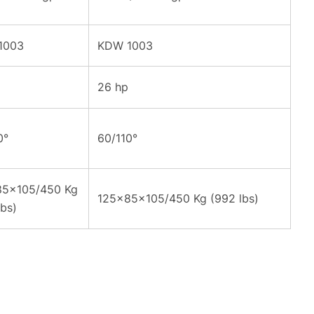
1003
KDW 1003
26 hp
0°
60/110°
85x105/450 Kg
125x85x105/450 Kg (992 lbs)
lbs)