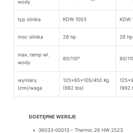
wody
typ silnika
KDW 1003
KDW 
moc silnika
26 hp
26 hp
max. temp wl.
60/110°
60/11
wody
wymiary
125x85x105/450 Kg
125x
(cm)/waga
(992 lbs)
(992 
DOSTĘPNE WERSJE
36033-00013 – Thermic 26 HW 2523