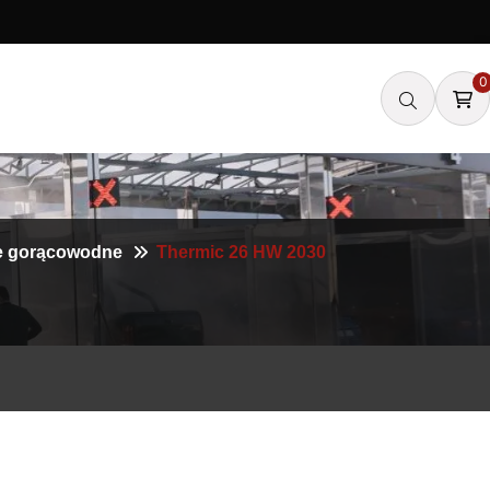
0
we gorącowodne
Thermic 26 HW 2030