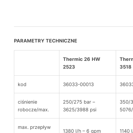
PARAMETRY TECHNICZNE
Thermic
26
HW
Ther
2523
3518
kod
36033-00013
3603
ciśnienie
250/275 bar –
350/3
robocze/max.
3625/3988 psi
5076/
max. przepływ
1380 l/h – 6 gpm
1140 