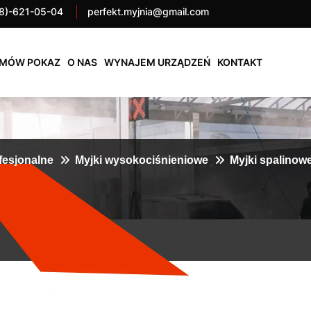
8)-621-05-04
perfekt.myjnia@gmail.com
MÓW POKAZ
O NAS
WYNAJEM URZĄDZEŃ
KONTAKT
fesjonalne
Myjki wysokociśnieniowe
Myjki spalino