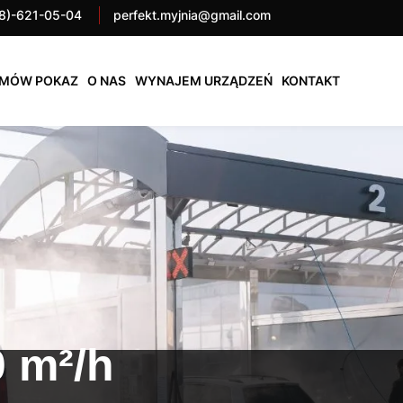
8)-621-05-04
perfekt.myjnia@gmail.com
MÓW POKAZ
O NAS
WYNAJEM URZĄDZEŃ
KONTAKT
 m²/h