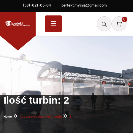
(58)-621-05-04
perfekt.myjnia@gmail.com
0
Ilość turbin:
2
Home
Atrybut produktu: Ilość turbin
2