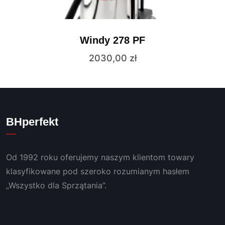
Windy 278 PF
2030,00
zł
BHperfekt
Od 1992 roku oferujemy naszym klientom towary
klasyfikowane pod szeroko rozumianym hasłem
„Wszystko dla Sprzątania”.