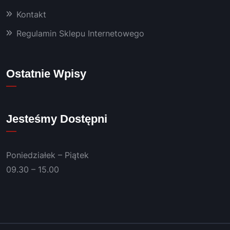
używa
Kontakt
m już 
od 
Regulamin Sklepu Internetowego
kilku 
lat 👍
Polec
Ostatnie Wpisy
am!
Jesteśmy Dostępni
Poniedziałek – Piątek
09.30 – 15.00