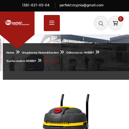
(58)-621-05-04
perfekt.myjnia@gmail.com
0
Home
Urządzenia Home&Garden
Odkurzacze HOBBY
Sucho-mokro HOBBY
WD 255 XE