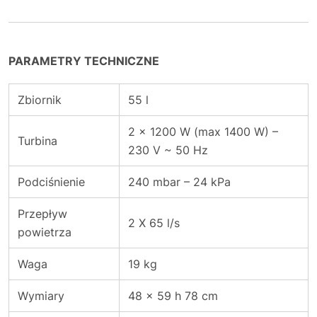
PARAMETRY TECHNICZNE
Zbiornik
55 l
2 x 1200 W (max 1400 W) –
Turbina
230 V ~ 50 Hz
Podciśnienie
240 mbar – 24 kPa
Przepływ
2 X 65 l/s
powietrza
Waga
19 kg
Wymiary
48 x 59 h 78 cm