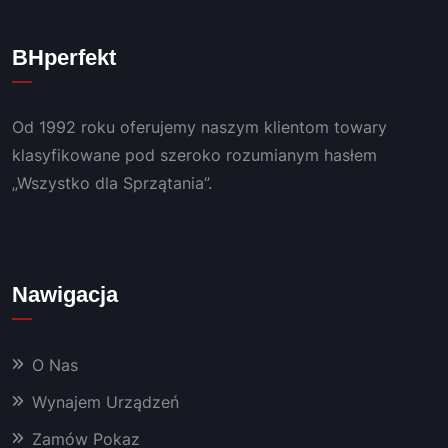
mentu
rzetel
bardz
. 
ny i 
o 
BHperfekt
POLE
bezint
duży
CAM!
ereso
m 
wny 
doświ
Od 1992 roku oferujemy naszym klientom towary
konta
adcze
kt, 
niem.
klasyfikowane pod szeroko rozumianym hasłem
szybki 
„Wszystko dla Sprzątania”.
serwis 
i 
bardz
o 
Nawigacja
dobra 
chemi
a oraz 
O Nas
masz
yny, 
Wynajem Urządzeń
któryc
Zamów Pokaz
h 