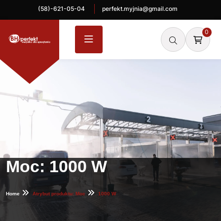
(58)-621-05-04
perfekt.myjnia@gmail.com
0
Moc:
1000 W
Home
Atrybut produktu: Moc
1000 W