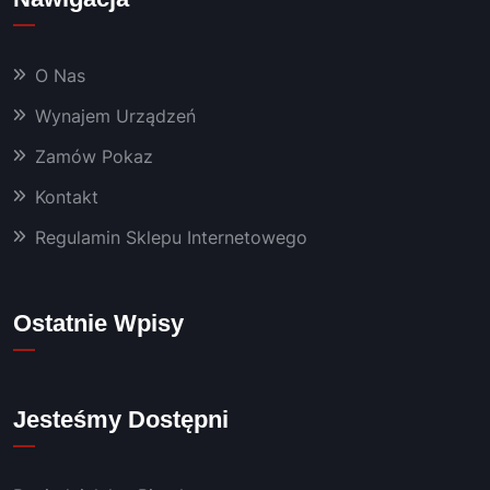
dobra 
chemi
a oraz 
O Nas
masz
yny, 
Wynajem Urządzeń
któryc
Zamów Pokaz
h 
używa
Kontakt
m już 
od 
Regulamin Sklepu Internetowego
kilku 
lat 👍
Polec
Ostatnie Wpisy
am!
Jesteśmy Dostępni