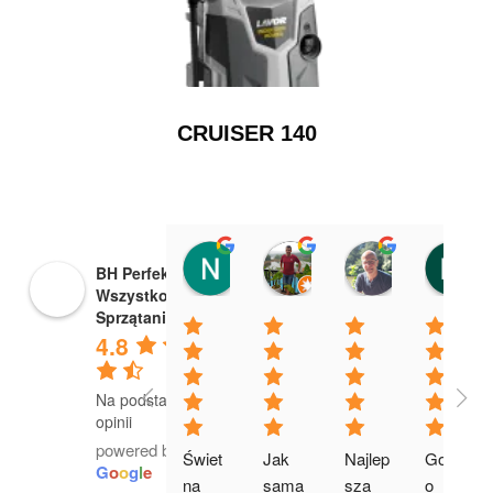
CRUISER 140
Nikola Bojanowska
Bogusław Adamczak
Arkadiusz 
BH Perfekt
13:17 02 Apr 24
13:50 06 Mar 23
07:00 05 Mar
Wszystko dla
Sprzątania
4.8
Na podstawie 18
opinii
powered by
Świet
Jak 
Najlep
Gorąc
G
o
o
g
l
e
na 
sama 
sza 
o 