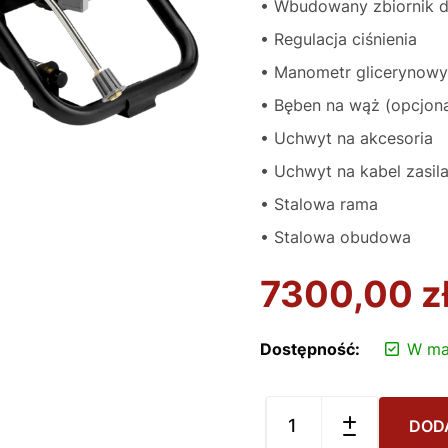
• Wbudowany zbiornik d
• Regulacja ciśnienia
• Manometr glicerynowy
• Bęben na wąż (opcjona
• Uchwyt na akcesoria
• Uchwyt na kabel zasil
• Stalowa rama
• Stalowa obudowa
7300,00
z
Dostępność:
W ma
DOD