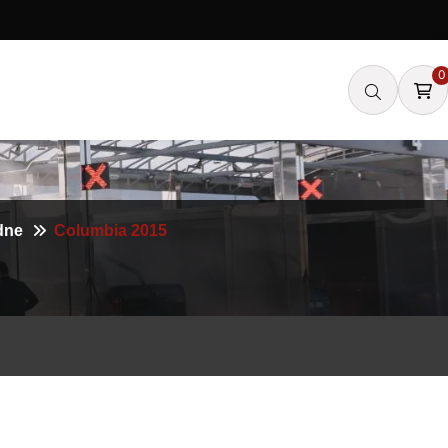
0
dne
Columbia 2015