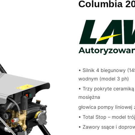
Columbia 2
• Silnik 4 biegunowy (1
wodnym (model 3 ph)
• Trzy pokryte ceramiką 
mosiężna
głowica pompy liniowe
• Total Stop – model tr
• Zawory ssące i doprow