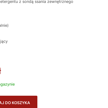
etergentu z sondą ssania zewnętrznego
lnie)
ający
ł
gazynie
AJ DO KOSZYKA