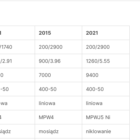
1
2015
2021
/1740
200/2900
200/2900
/2.91
900/3.96
1260/5.55
00
7000
9400
-50
400-50
400-50
iowa
liniowa
liniowa
4
MPW4
MPWJ5 Ni
iądz
mosiądz
niklowanie