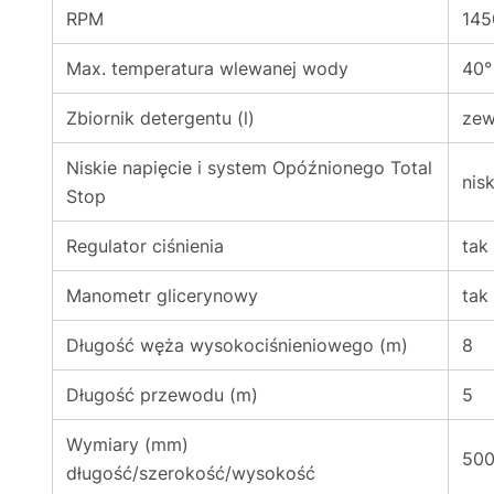
RPM
145
Max. temperatura wlewanej wody
40°
Zbiornik detergentu (l)
zew
Niskie napięcie i system Opóźnionego Total
nis
Stop
Regulator ciśnienia
tak
Manometr glicerynowy
tak
Długość węża wysokociśnieniowego (m)
8
Długość przewodu (m)
5
Wymiary (mm)
500
długość/szerokość/wysokość