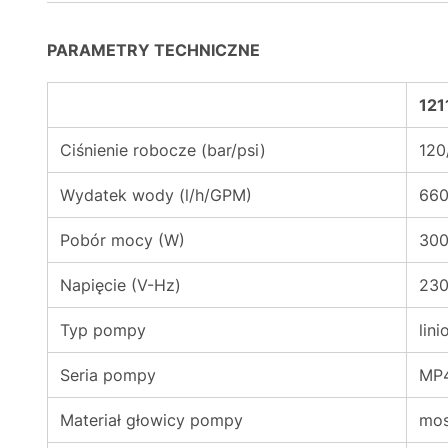
PARAMETRY TECHNICZNE
121
Ciśnienie robocze (bar/psi)
120
Wydatek wody (l/h/GPM)
660
Pobór mocy (W)
30
Napięcie (V-Hz)
230
Typ pompy
lin
Seria pompy
MP
Materiał głowicy pompy
mos