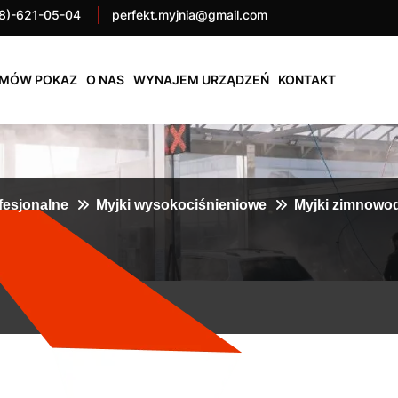
8)-621-05-04
perfekt.myjnia@gmail.com
MÓW POKAZ
O NAS
WYNAJEM URZĄDZEŃ
KONTAKT
fesjonalne
Myjki wysokociśnieniowe
Myjki zimnowo