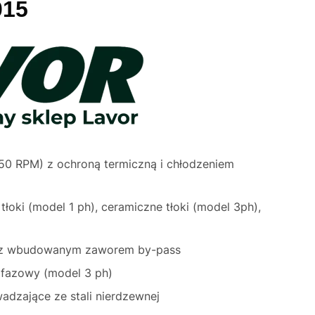
015
450 RPM) z ochroną termiczną i chłodzeniem
tłoki (model 1 ph), ceramiczne tłoki (model 3ph),
j z wbudowanym zaworem by-pass
ójfazowy (model 3 ph)
adzające ze stali nierdzewnej