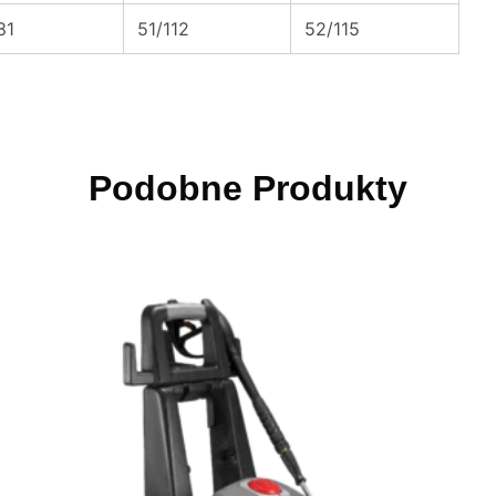
81
51/112
52/115
Podobne Produkty