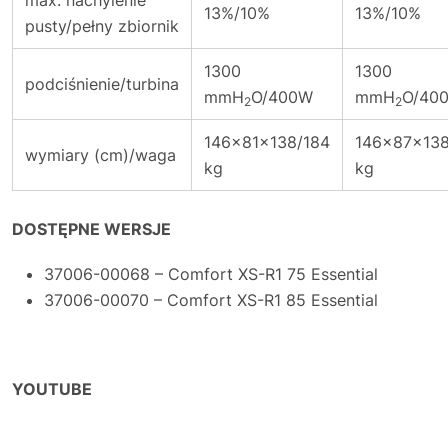
max. nachylenie
13%/10%
13%/10%
pusty/pełny zbiornik
1300
1300
podciśnienie/turbina
mmH
O/400W
mmH
O/40
2
2
146x81x138/184
146x87x138
wymiary (cm)/waga
kg
kg
DOSTĘPNE WERSJE
37006-00068 – Comfort XS-R1 75 Essential
37006-00070 – Comfort XS-R1 85 Essential
YOUTUBE