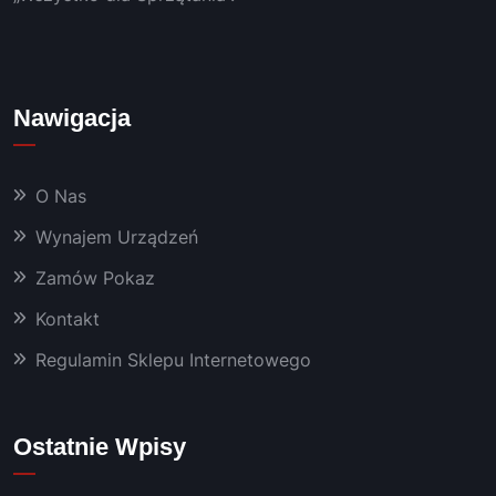
serwis 
i 
bardz
o 
Nawigacja
dobra 
chemi
a oraz 
O Nas
masz
yny, 
Wynajem Urządzeń
któryc
Zamów Pokaz
h 
używa
Kontakt
m już 
od 
Regulamin Sklepu Internetowego
kilku 
lat 👍
Polec
Ostatnie Wpisy
am!