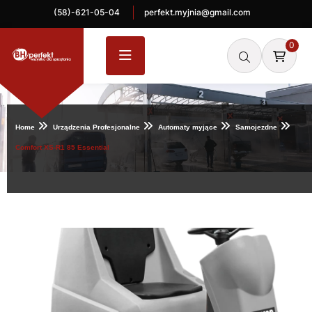
(58)-621-05-04
perfekt.myjnia@gmail.com
0
Home
Urządzenia Profesjonalne
Automaty myjące
Samojezdne
Comfort XS-R1 85 Essential