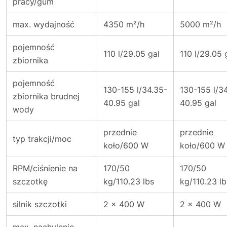
pracy/gum
max. wydajność
4350 m²/h
5000 m²/h
pojemność
110 l/29.05 gal
110 l/29.05 
zbiornika
pojemność
130-155 l/34.35-
130-155 l/3
zbiornika brudnej
40.95 gal
40.95 gal
wody
przednie
przednie
typ trakcji/moc
koło/600 W
koło/600 W
RPM/ciśnienie na
170/50
170/50
szczotkę
kg/110.23 lbs
kg/110.23 lb
silnik szczotki
2 x 400 W
2 x 400 W