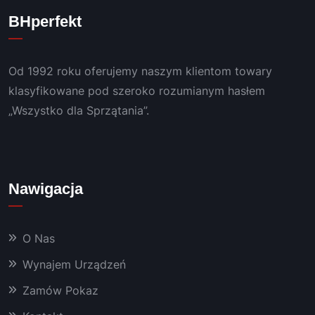
. 
ny i 
o 
BHperfekt
POLE
bezint
duży
CAM!
ereso
m 
wny 
doświ
Od 1992 roku oferujemy naszym klientom towary
konta
adcze
kt, 
niem.
klasyfikowane pod szeroko rozumianym hasłem
szybki 
„Wszystko dla Sprzątania”.
serwis 
i 
bardz
o 
Nawigacja
dobra 
chemi
a oraz 
O Nas
masz
yny, 
Wynajem Urządzeń
któryc
Zamów Pokaz
h 
używa