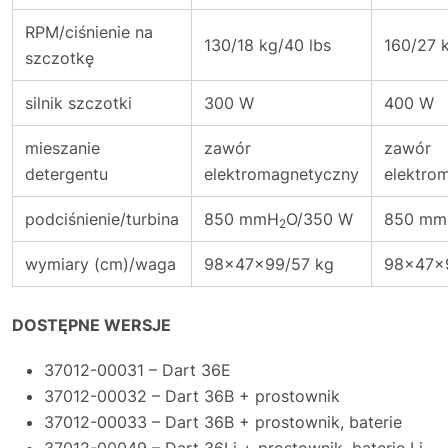
RPM/ciśnienie na
130/18 kg/40 lbs
160/27 
szczotkę
silnik szczotki
300 W
400 W
mieszanie
zawór
zawór
detergentu
elektromagnetyczny
elektro
podciśnienie/turbina
850 mmH
O/350 W
850 m
2
wymiary (cm)/waga
98x47x99/57 kg
98x47x
DOSTĘPNE WERSJE
37012-00031 – Dart 36E
37012-00032 – Dart 36B + prostownik
37012-00033 – Dart 36B + prostownik, baterie
37012-00049 – Dart 36Li + prostownik, baterie Li-