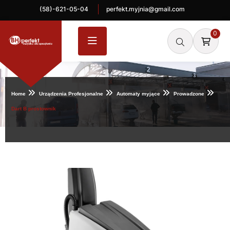
(58)-621-05-04
perfekt.myjnia@gmail.com
0
Home
Urządzenia Profesjonalne
Automaty myjące
Prowadzone
Dart B prostownik