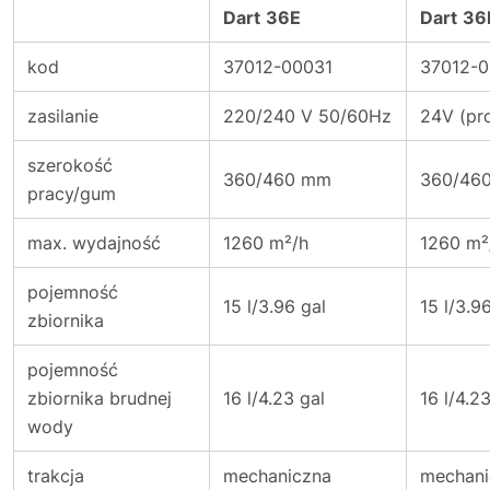
Dart
36E
Dart
36
kod
37012-00031
37012-
zasilanie
220/240 V 50/60Hz
24V (pr
szerokość
360/460 mm
360/46
pracy/gum
max. wydajność
1260 m²/h
1260 m²
pojemność
15 l/3.96 gal
15 l/3.9
zbiornika
pojemność
zbiornika brudnej
16 l/4.23 gal
16 l/4.2
wody
trakcja
mechaniczna
mechani