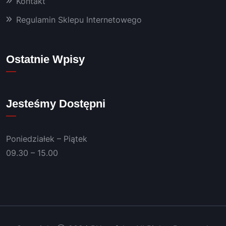
Kontakt
m już 
od 
Regulamin Sklepu Internetowego
kilku 
lat 👍
Polec
Ostatnie Wpisy
am!
Jesteśmy Dostępni
Poniedziałek – Piątek
09.30 – 15.00