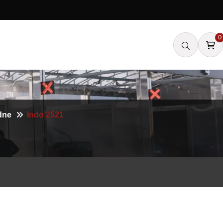
0
dne
Indo 2521