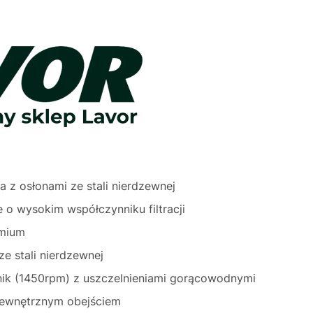
a z osłonami ze stali nierdzewnej
ge o wysokim współczynniku filtracji
emium
e stali nierdzewnej
nik (1450rpm) z uszczelnieniami gorącowodnymi
zewnętrznym obejściem