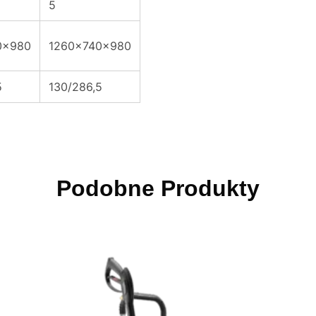
5
0x980
1260x740x980
5
130/286,5
Podobne Produkty