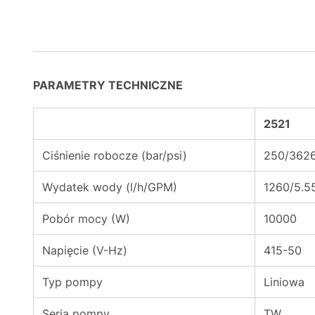
PARAMETRY TECHNICZNE
2521
Ciśnienie robocze (bar/psi)
250/362
Wydatek wody (l/h/GPM)
1260/5.5
Pobór mocy (W)
10000
Napięcie (V-Hz)
415-50
Typ pompy
Liniowa
Seria pompy
TW