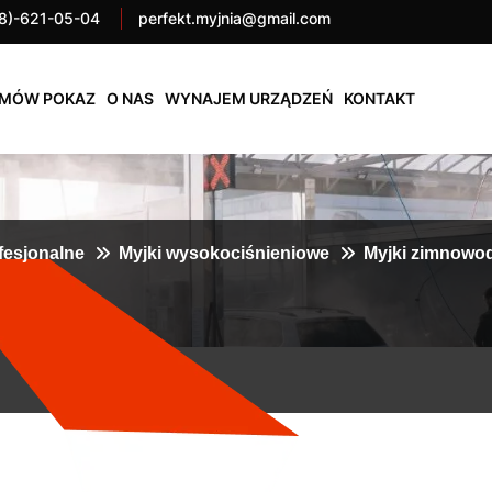
8)-621-05-04
perfekt.myjnia@gmail.com
MÓW POKAZ
O NAS
WYNAJEM URZĄDZEŃ
KONTAKT
fesjonalne
Myjki wysokociśnieniowe
Myjki zimnowo