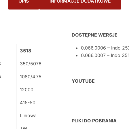
OPIS
INFORMACJE DODATKOWE
DOSTĘPNE WERSJE
0.066.0006 – Indo 25
3518
0.066.0007 – Indo 35
6
350/5076
5
1080/4.75
YOUTUBE
12000
415-50
Liniowa
PLIKI DO POBRANIA
TW