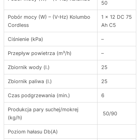
50
Pobór mocy (W) – (V-Hz) Kolumbo
1 x 12 DC 75
Cordless
Ah C5
Ciśnienie (kPa)
–
Przepływ powietrza (m³/h)
–
Zbiornik wody (l.)
25
Zbiornik paliwa (l.)
25
Czas podgrzewania (min.)
6
Produkcja pary suchej/mokrej
50/90
(kg/h)
Poziom hałasu Db(A)