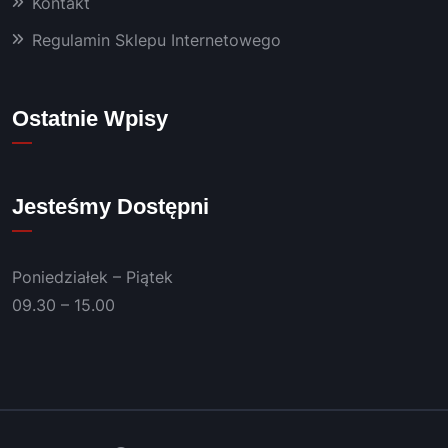
Kontakt
m już 
od 
Regulamin Sklepu Internetowego
kilku 
lat 👍
Polec
Ostatnie Wpisy
am!
Jesteśmy Dostępni
Poniedziałek – Piątek
09.30 – 15.00