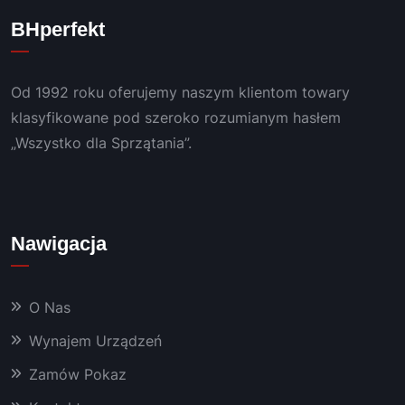
. 
ny i 
o 
BHperfekt
POLE
bezint
duży
CAM!
ereso
m 
wny 
doświ
Od 1992 roku oferujemy naszym klientom towary
konta
adcze
kt, 
niem.
klasyfikowane pod szeroko rozumianym hasłem
szybki 
„Wszystko dla Sprzątania”.
serwis 
i 
bardz
o 
Nawigacja
dobra 
chemi
a oraz 
O Nas
masz
yny, 
Wynajem Urządzeń
któryc
Zamów Pokaz
h 
używa