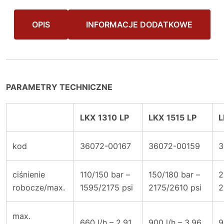
OPIS
INFORMACJE DODATKOWE
PARAMETRY TECHNICZNE
LKX
1310
LP
LKX
1515
LP
L
kod
36072-00167
36072-00159
3
ciśnienie
110/150 bar –
150/180 bar –
2
robocze/max.
1595/2175 psi
2175/2610 psi
2
max.
660 l/h – 2.91
900 l/h – 3.96
9