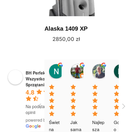
Alaska 1409 XP
2850,00
zł
Nikola Bojanowska
Bogusław Adamczak
Arkadiusz 
BH Perfekt
13:17 02 Apr 24
13:50 06 Mar 23
07:00 05 Mar
Wszystko dla
Sprzątania
4.8
Na podstawie 18
opinii
powered by
Świet
Jak 
Najlep
Gorąc
G
o
o
g
l
e
na 
sama 
sza 
o 