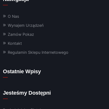
chemi
a oraz 
O Nas
masz
yny, 
Wynajem Urządzeń
któryc
Zamów Pokaz
h 
używa
Kontakt
m już 
od 
Regulamin Sklepu Internetowego
kilku 
lat 👍
Polec
Ostatnie Wpisy
am!
Jesteśmy Dostępni