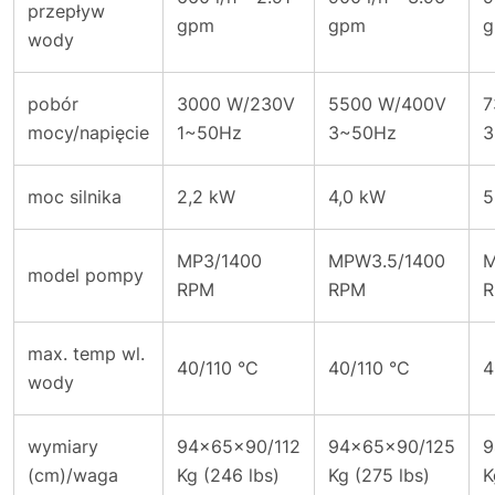
przepływ
gpm
gpm
wody
pobór
3000 W/230V
5500 W/400V
7
mocy/napięcie
1~50Hz
3~50Hz
3
moc silnika
2,2 kW
4,0 kW
5
MP3/1400
MPW3.5/1400
M
model pompy
RPM
RPM
max. temp wl.
40/110 °C
40/110 °C
4
wody
wymiary
94x65x90/112
94x65x90/125
9
(cm)/waga
Kg (246 lbs)
Kg (275 lbs)
K