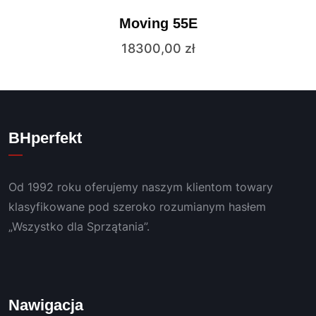
Moving 55E
18300,00
zł
BHperfekt
Od 1992 roku oferujemy naszym klientom towary
klasyfikowane pod szeroko rozumianym hasłem
„Wszystko dla Sprzątania”.
Nawigacja