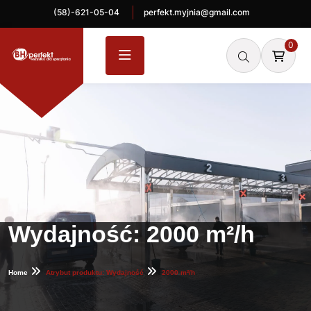
(58)-621-05-04
perfekt.myjnia@gmail.com
0
Wydajność:
2000 m²/h
Home
Atrybut produktu: Wydajność
2000 m²/h