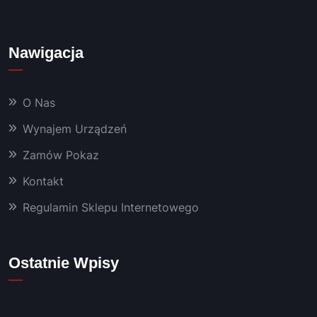
i 
bardz
o 
Nawigacja
dobra 
chemi
a oraz 
O Nas
masz
yny, 
Wynajem Urządzeń
któryc
Zamów Pokaz
h 
używa
Kontakt
m już 
od 
Regulamin Sklepu Internetowego
kilku 
lat 👍
Polec
Ostatnie Wpisy
am!